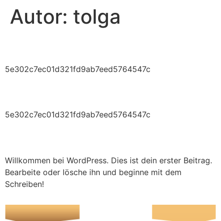
Autor:
tolga
4a53730c127d738cd8a2c0
5e302c7ec01d321fd9ab7eed5764547c
4a53730c127d738cd8a2c0
5e302c7ec01d321fd9ab7eed5764547c
Hallo Welt!
Willkommen bei WordPress. Dies ist dein erster Beitrag.
Bearbeite oder lösche ihn und beginne mit dem
Schreiben!